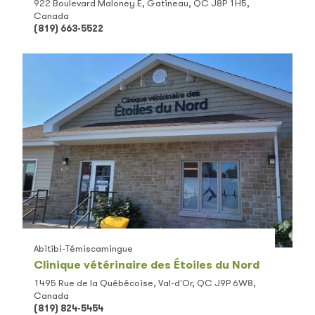
922 Boulevard Maloney E, Gatineau, QC J8P 1H5,
Canada
(819) 663-5522
Abitibi-Témiscamingue
Clinique vétérinaire des Étoiles du Nord
1495 Rue de la Québécoise, Val-d'Or, QC J9P 6W8,
Canada
(819) 824-5454