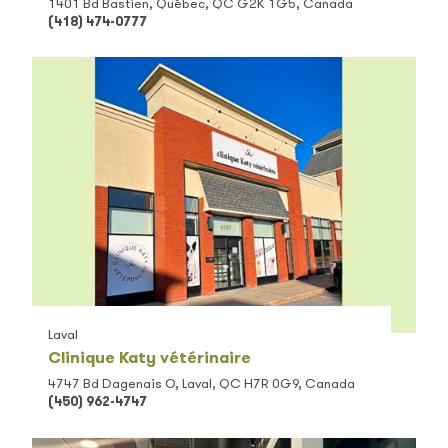
1401 Bd Bastien, Québec, QC G2K 1G5, Canada
(418) 474-0777
Laval
Clinique Katy vétérinaire
4747 Bd Dagenais O, Laval, QC H7R 0G9, Canada
(450) 962-4747