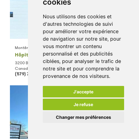
cookies
Nous utilisons des cookies et
d'autres technologies de suivi
pour améliorer votre expérience
de navigation sur notre site, pour
vous montrer un contenu
Montérégie
personnalisé et des publicités
Hôpital vétérinaire Vét & Cie inc
ciblées, pour analyser le trafic de
3200 Boul. de Rome Ste 8, Brossard, QC J4Y 1V9,
notre site et pour comprendre la
Canada
(579) 723-5200
provenance de nos visiteurs.
J'accepte
Je refuse
Changer mes préférences