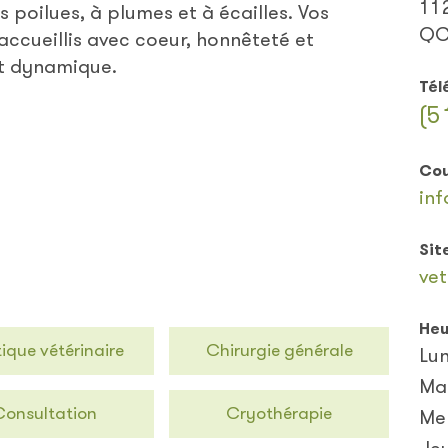
112
 poilues, à plumes et à écailles. Vos
QC
accueillis avec coeur, honnêteté et
t dynamique.
Tél
(5
Cou
in
Sit
vet
Heu
ique vétérinaire
Chirurgie générale
Lun
Ma
Consultation
Cryothérapie
Me