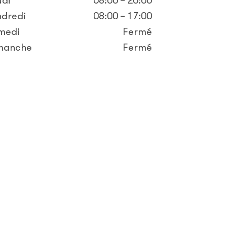
udi
08:00 – 20:00
ndredi
08:00 – 17:00
medi
Fermé
manche
Fermé