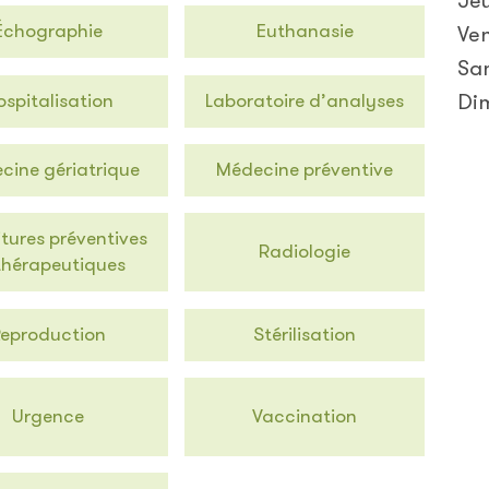
Je
Échographie
Euthanasie
Ve
Sa
ospitalisation
Laboratoire d’analyses
Di
cine gériatrique
Médecine préventive
itures préventives
Radiologie
thérapeutiques
Reproduction
Stérilisation
Urgence
Vaccination