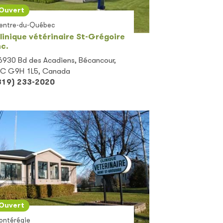
Ouvert
entre-du-Québec
linique vétérinaire St-Grégoire
nc.
6930 Bd des Acadiens, Bécancour,
C G9H 1L5, Canada
819) 233-2020
Ouvert
ontérégie