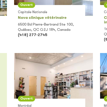
Ouvert
Capitale-Nationale
C
Nova clinique vétérinaire
C
i
6500 Bd Pierre-Bertrand Ste 100,
1
Québec, QC G2J 1R4, Canada
Q
(418) 277-2745
(
Ouvert
Montréal
M