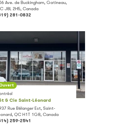
06 Ave. de Buckingham, Gatineau,
C J8L 2H5, Canada
819) 281-0832
Ouvert
ontréal
ét & Cie Saint-Léonard
937 Rue Bélanger Est, Saint-
éonard, QC H1T 1G8, Canada
514) 259-2541