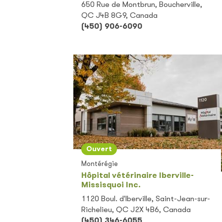
650 Rue de Montbrun, Boucherville,
QC J4B 8G9, Canada
(450) 906-6090
Ouvert
Montérégie
Hôpital vétérinaire Iberville-
Missisquoi Inc.
1120 Boul. d'Iberville, Saint-Jean-sur-
Richelieu, QC J2X 4B6, Canada
(450) 346-6055