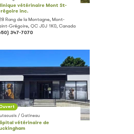
linique vétérinaire Mont St-
régoire inc.
28 Rang de la Montagne, Mont-
aint-Grégoire, QC J0J 1K0, Canada
450) 347-7070
Ouvert
utaouais / Gatineau
ôpital vétérinaire de
uckingham