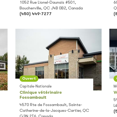
1052 Rue Lionel-Daunais #501,
6
Boucherville, QC J4B 0B2, Canada
Q
(450) 449-7277
(
Ouvert
Capitale-Nationale
M
Clinique vétérinaire
V
Fossambault
5
4570 Rte de Fossambault, Sainte-
L
Catherine-de-la-Jacques-Cartier, QC
(
G3N 2T6, Canada