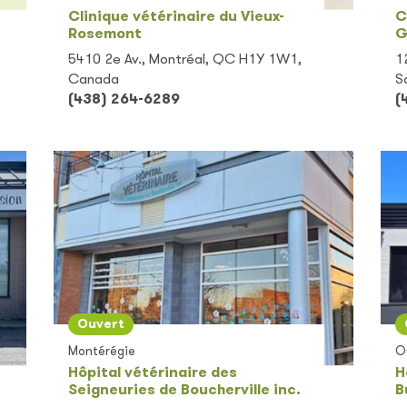
Clinique vétérinaire du Vieux-
C
Rosemont
G
5410 2e Av., Montréal, QC H1Y 1W1,
1
Canada
S
(438) 264-6289
(
Ouvert
Montérégie
O
Hôpital vétérinaire des
H
Seigneuries de Boucherville inc.
B