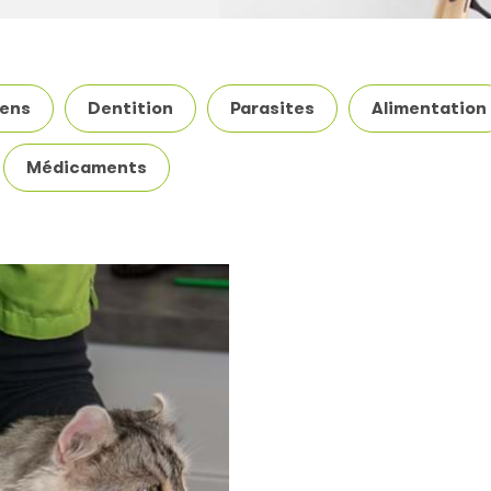
ens
Dentition
Parasites
Alimentation
Médicaments