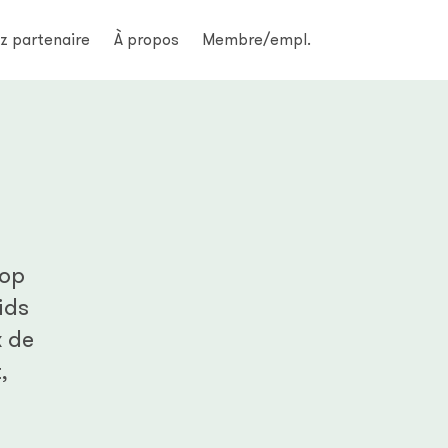
z partenaire
À propos
Membre/empl.
rop
ids
x de
,