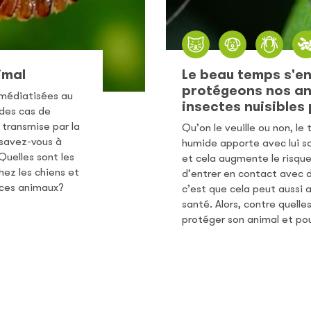
imal
Le beau temps s'en
protégeons nos an
s médiatisées au
insectes nuisibles 
des cas de
transmise par la
Qu’on le veuille ou non, l
 savez-vous à
humide apporte avec lui so
Quelles sont les
et cela augmente le risque
hez les chiens et
d’entrer en contact avec di
ces animaux?
c’est que cela peut aussi a
santé. Alors, contre quelles
protéger son animal et pour