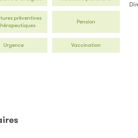
Di
itures préventives
Pension
thérapeutiques
Urgence
Vaccination
aires