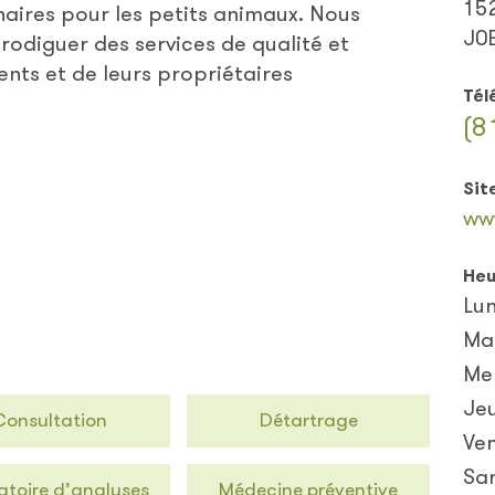
15
aires pour les petits animaux. Nous
J0
rodiguer des services de qualité et
nts et de leurs propriétaires
Tél
(8
Sit
ww
Heu
Lun
Ma
Me
Je
Consultation
Détartrage
Ve
Sa
atoire d’analyses
Médecine préventive