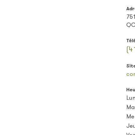
Adr
751
QC
Tél
(4
Sit
co
Heu
Lun
Ma
Me
Je