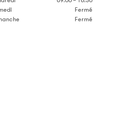
ndredi
09:00 – 16:30
medi
Fermé
manche
Fermé