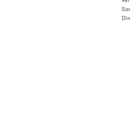
Ve
Sa
Di